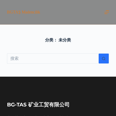
跳
过
BGTAŞ Madencilik
内
容
分类：
未分类
无
结
果
BG-TAS 矿业工贸有限公司